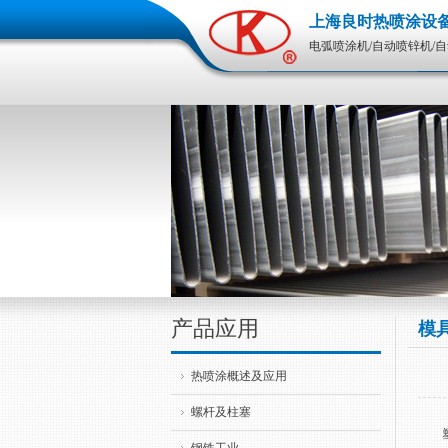
上海良时热喷涂设
电弧喷涂机/自动喷锌机/
产品应用
模
热喷涂概述及应用
螺杆及柱塞
塑料