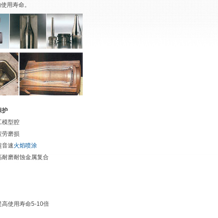
的使用寿命。
保护
工模型腔
疲劳磨损
超音速
火焰喷涂
高耐磨耐蚀金属复合
高使用寿命5-10倍