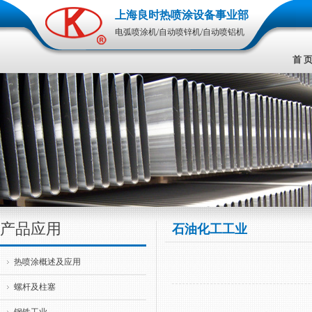
上海良时热喷涂设备事业部
电弧喷涂机/自动喷锌机/自动喷铝机
首 
产品应用
石油化工工业
热喷涂概述及应用
螺杆及柱塞